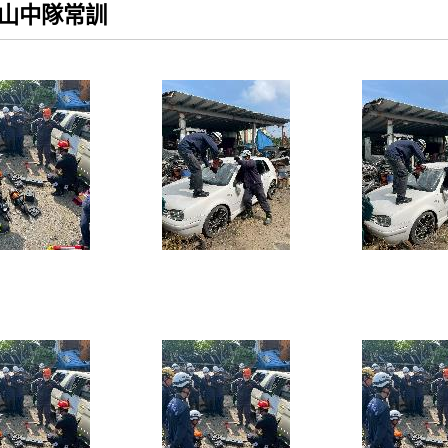
5旗山中隊常訓