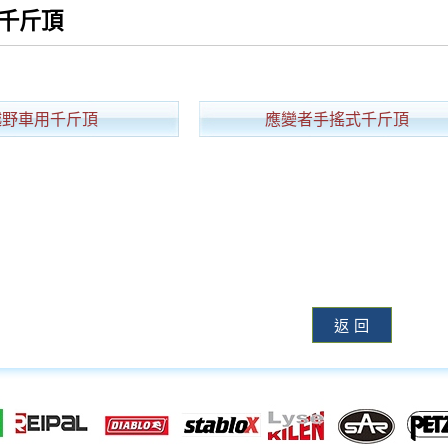
千斤頂
越野車用千斤頂
應變者手搖式千斤頂