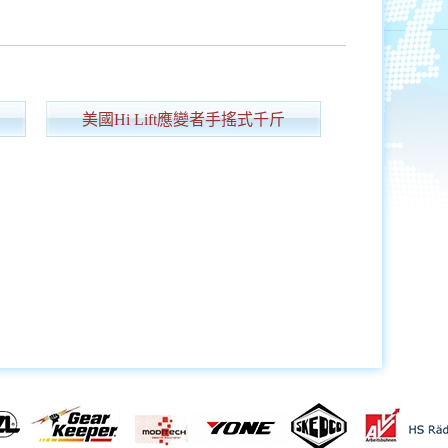
美國Hi Lift應變者手搖式千斤